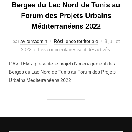
Berges du Lac Nord de Tunis au
Forum des Projets Urbains
Méditerranéens 2022
par
avitemadmin
Résilience territoriale
Publié
8 juillet
2022
Les commentaires sont désactivés.
le
L’AVITEM a présenté le projet d’aménagement des
Berges du Lac Nord de Tunis au Forum des Projets
Urbains Méditerranéens 2022