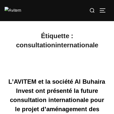
Aller
Rechercher :
au
PERM
contenu
Étiquette :
consultationinternationale
L’AVITEM et la société Al Buhaira
Invest ont présenté la future
consultation internationale pour
le projet d’aménagement des