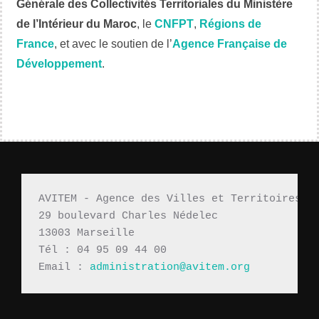
Générale des Collectivités Territoriales du Ministère
de l’Intérieur du Maroc
, le
CNFPT
,
Régions de
France
, et avec le soutien de l’
Agence Française de
Développement
.
AVITEM - Agence des Villes et Territoires M
29 boulevard Charles Nédelec 
13003 Marseille
Tél : 04 95 09 44 00
Email : 
administration@avitem.org