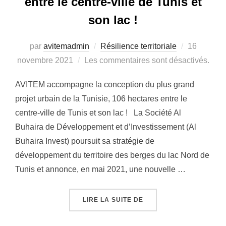
entre le centre-ville de Tunis et
son lac !
par
avitemadmin
Résilience territoriale
Publié
16
novembre 2021
Les commentaires sont désactivés.
le
AVITEM accompagne la conception du plus grand
projet urbain de la Tunisie, 106 hectares entre le
centre-ville de Tunis et son lac ! La Société Al
Buhaira de Développement et d’Investissement (Al
Buhaira Invest) poursuit sa stratégie de
développement du territoire des berges du lac Nord de
Tunis et annonce, en mai 2021, une nouvelle …
LIRE LA SUITE DE
« AVITEM ACCOMPAGNE 