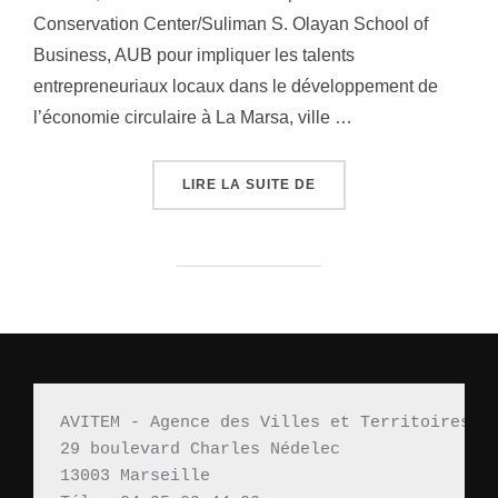
Conservation Center/Suliman S. Olayan School of
Business, AUB pour impliquer les talents
entrepreneuriaux locaux dans le développement de
l’économie circulaire à La Marsa, ville …
LIRE LA SUITE DE
« MED-INA: APPEL À C
AVITEM - Agence des Villes et Territoires M
29 boulevard Charles Nédelec 
13003 Marseille