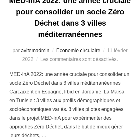
MED-InA 2022: une année cruciale
pour consolider un socle Zéro
Déchet dans 3 villes
méditerranéennes
par
avitemadmin
Economie circulaire
Publié
11 février
2022
Les commentaires sont désactivés.
le
MED-InA 2022: une année cruciale pour consolider un
socle Zéro Déchet dans 3 villes méditerranéennes
Carcaixent en Espagne, Irbid en Jordanie, La Marsa
en Tunisie : 3 villes aux profils démographiques et
socioéconomiques variés. 3 villes pilotes engagées
dans le projet MED-InA pour expérimenter des
approches Zéro Déchet, dans le but de mieux gérer
leurs déchets, …