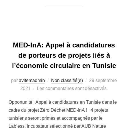
MED-InA: Appel à candidatures
de porteurs de projets liés à
l’économie circulaire en Tunisie
par
avitemadmin
Non classifié(e)
Publié
29 septembre
2021
Les commentaires sont désactivés.
le
Opportunité | Appel à candidatures en Tunisie dans le
cadre du projet Zéro Déchet MED-InA ! 4 projets
tunisiens seront primés et accompagnés par le
Lab’ess, incubateur sélectionné par AUB Nature