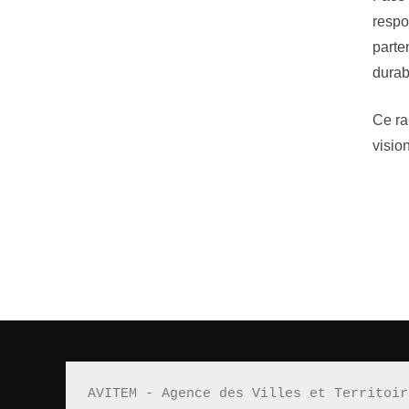
respo
parte
durab
Ce ra
visio
AVITEM - Agence des Villes et Territoir