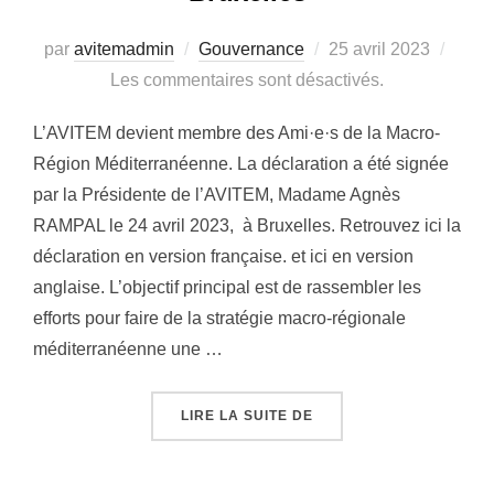
par
avitemadmin
Gouvernance
Publié
25 avril 2023
Les commentaires sont désactivés.
le
L’AVITEM devient membre des Ami·e·s de la Macro-
Région Méditerranéenne. La déclaration a été signée
par la Présidente de l’AVITEM, Madame Agnès
RAMPAL le 24 avril 2023, à Bruxelles. Retrouvez ici la
déclaration en version française. et ici en version
anglaise. L’objectif principal est de rassembler les
efforts pour faire de la stratégie macro-régionale
méditerranéenne une …
LIRE LA SUITE DE
« L’AVITEM DEVIENT M