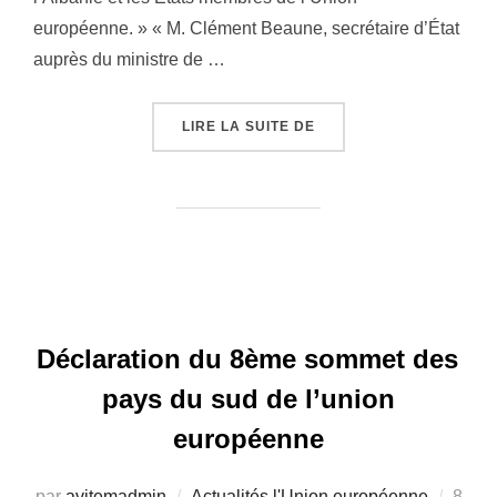
européenne. » « M. Clément Beaune, secrétaire d’État
auprès du ministre de …
LIRE LA SUITE DE
« ALBANIE – DÉCLARAT
Déclaration du 8ème sommet des
pays du sud de l’union
européenne
par
avitemadmin
Actualités l'Union européenne
Publi
8