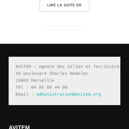
LIRE LA SUITE DE
« MOBILISATION ET SO
AVITEM - Agence des Villes et Territoires M
29 boulevard Charles Nédelec 
13003 Marseille
Tél : 04 95 09 44 00
Email : 
administration@avitem.org
AVITEM