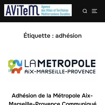
Aller
Rechercher :
au
PERM
contenu
Étiquette :
adhésion
Adhésion de la Métropole Aix-
Marseille-Provence Communiqué