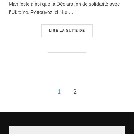
Manifeste ainsi que la Déclaration de solidarité avec
l’Ukraine. Retrouvez ici : Le …
LIRE LA SUITE DE
« SOMMET EUROPÉEN DE
1
2
Pagination
des
publications