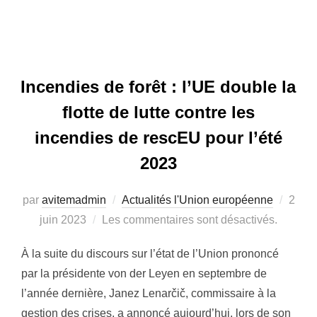
Incendies de forêt : l’UE double la
flotte de lutte contre les
incendies de rescEU pour l’été
2023
par
avitemadmin
Actualités l'Union européenne
Publi
2
juin 2023
Les commentaires sont désactivés.
le
À la suite du discours sur l’état de l’Union prononcé
par la présidente von der Leyen en septembre de
l’année dernière, Janez Lenarčič, commissaire à la
gestion des crises, a annoncé aujourd’hui, lors de son