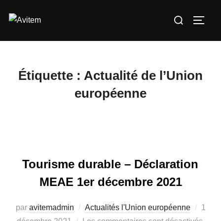
Aller
Rechercher :
au
PERM
contenu
Étiquette :
Actualité de l’Union
européenne
Tourisme durable – Déclaration
MEAE 1er décembre 2021
Publi
par
avitemadmin
Actualités l'Union européenne
1
le