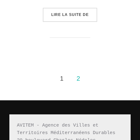
« DÉCLARATION DU 8ÈM
LIRE LA SUITE DE
Pagination
1
2
des
publications
AVITEM - Agence des Villes et 
Territoires Méditerranéens Durables 