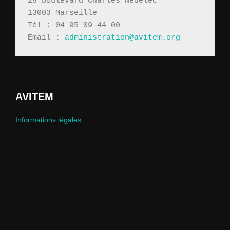
29 boulevard Charles Nédelec 
13003 Marseille
Tél : 04 95 09 44 00
Email : 
administration@avitem.org
AVITEM
Informations légales