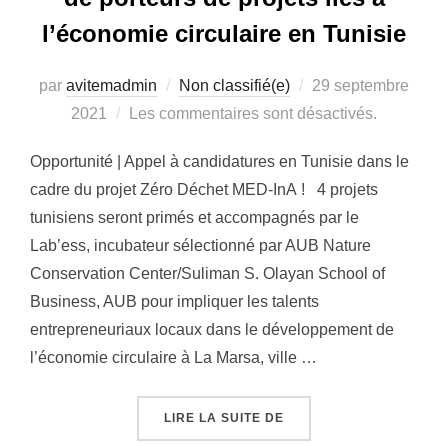
l’économie circulaire en Tunisie
par
avitemadmin
Non classifié(e)
Publié
29 septembre
2021
Les commentaires sont désactivés.
le
Opportunité | Appel à candidatures en Tunisie dans le
cadre du projet Zéro Déchet MED-InA ! 4 projets
tunisiens seront primés et accompagnés par le
Lab’ess, incubateur sélectionné par AUB Nature
Conservation Center/Suliman S. Olayan School of
Business, AUB pour impliquer les talents
entrepreneuriaux locaux dans le développement de
l’économie circulaire à La Marsa, ville …
LIRE LA SUITE DE
« MED-INA: APPEL À C