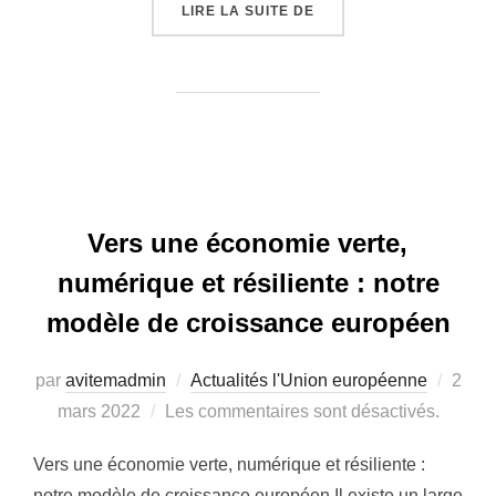
LIRE LA SUITE DE
« NOS AUDITEURS PREN
Vers une économie verte,
numérique et résiliente : notre
modèle de croissance européen
par
avitemadmin
Actualités l'Union européenne
Publi
2
mars 2022
Les commentaires sont désactivés.
le
Vers une économie verte, numérique et résiliente :
notre modèle de croissance européen Il existe un large