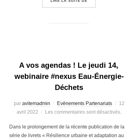
LIRE LA SUITE DE
« MED-INA EN TUNISIE
A vos agendas ! Le jeudi 14,
webinaire #nexus Eau-Énergie-
Déchets
par
avitemadmin
Evènements Partenariats
Publié
12
avril 2022
Les commentaires sont désactivés.
le
Dans le prolongement de la récente publication de la
série de livrets « Résilience urbaine et adaptation au