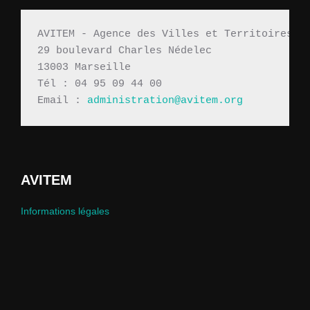
publications
AVITEM - Agence des Villes et Territoires M
29 boulevard Charles Nédelec 
13003 Marseille
Tél : 04 95 09 44 00
Email : 
administration@avitem.org
AVITEM
Informations légales