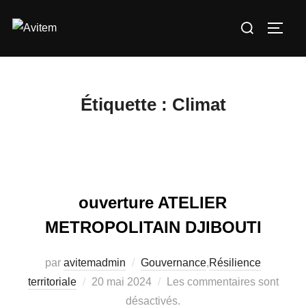
Aller
Rechercher :
au
PERM
contenu
Étiquette :
Climat
ouverture ATELIER
METROPOLITAIN DJIBOUTI
par
avitemadmin
Gouvernance
,
Résilience
territoriale
Publié
20 mai 2024
Les commentaires sont
le
désactivés.