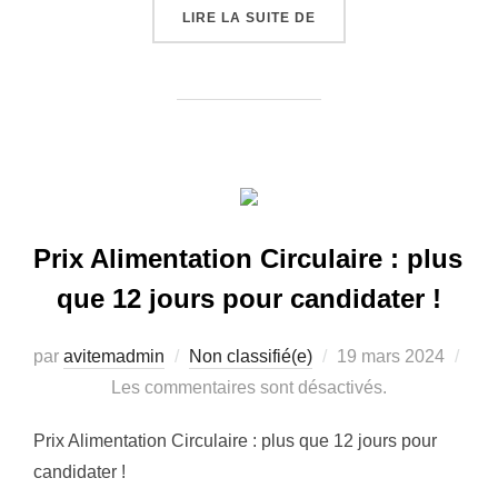
LIRE LA SUITE DE
« DEMAIN À ANTIBES :
Prix Alimentation Circulaire : plus
que 12 jours pour candidater !
par
avitemadmin
Non classifié(e)
Publié
19 mars 2024
Les commentaires sont désactivés.
le
Prix Alimentation Circulaire : plus que 12 jours pour
candidater !