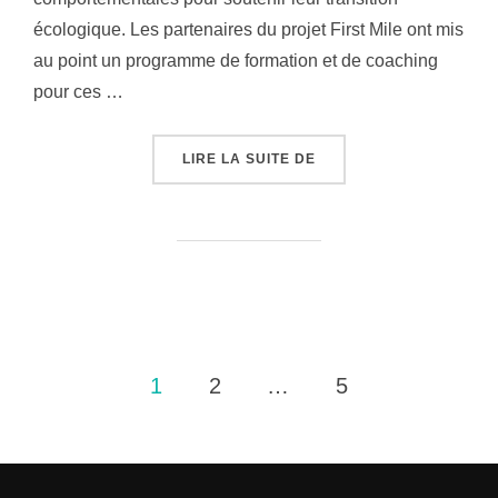
écologique. Les partenaires du projet First Mile ont mis
au point un programme de formation et de coaching
pour ces …
LIRE LA SUITE DE
« FIRST MILE: COUP D
1
2
…
5
Pagination
des