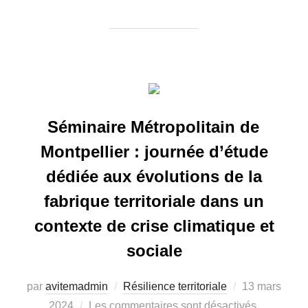
Séminaire Métropolitain de
Montpellier : journée d’étude
dédiée aux évolutions de la
fabrique territoriale dans un
contexte de crise climatique et
sociale
par
avitemadmin
Résilience territoriale
Publié
13 mars
2024
Les commentaires sont désactivés.
le