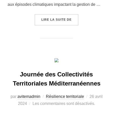
aux épisodes climatiques impactant la gestion de …
LIRE LA SUITE DE
« FORUM EUROPE AFRIQ
Journée des Collectivités
Territoriales Méditerranéennes
par
avitemadmin
Résilience territoriale
Publié
26 avril
2024
Les commentaires sont désactivés.
le