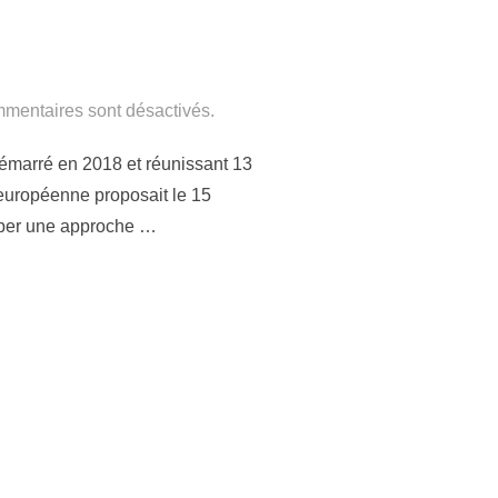
mentaires sont désactivés.
Démarré en 2018 et réunissant 13
européenne proposait le 15
pper une approche …
IMENTS RÉSIDENTIELS EN MÉDITERRANÉE: LE PROJET HAPPEN A