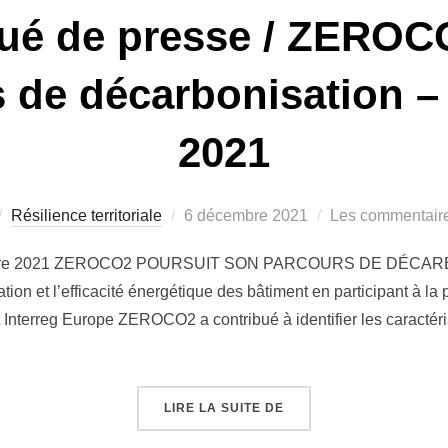
é de presse / ZEROCO
 de décarbonisation 
2021
Publié
Résilience territoriale
6 décembre 2021
Les commentaire
le
embre 2021 ZEROCO2 POURSUIT SON PARCOURS DE DÉCAR
n et l’efficacité énergétique des bâtiment en participant à la p
nterreg Europe ZEROCO2 a contribué à identifier les caractéris
« COMMUNIQUÉ DE PRE
LIRE LA SUITE DE