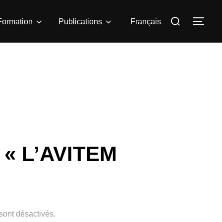
Rechercher :
Formation
Publications
Français
PER
: « L’AVITEM
ont désactivés.