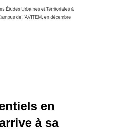
 Études Urbaines et Territoriales à
u Campus de l’AVITEM, en décembre
NENT LA PAROLE : « L’AVITEM EN PODCASTS » »
entiels en
rrive à sa