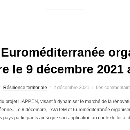
 Euroméditerranée org
re le 9 décembre 2021 
Publié
Résilience territoriale
2 décembre 2021
Les commentaire
le
du projet HAPPEN, visant à dynamiser le marché de la rénovat
néenne.. Le 9 décembre, l’AViTeM et Euroméditerranée organisen
les pays participants ainsi que son application au contexte loc