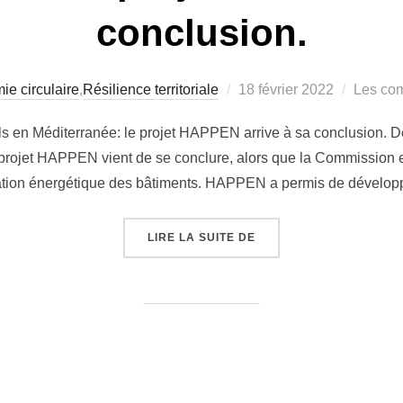
conclusion.
Publié
e circulaire
,
Résilience territoriale
18 février 2022
Les com
le
ls en Méditerranée: le projet HAPPEN arrive à sa conclusion. 
 projet HAPPEN vient de se conclure, alors que la Commission 
ation énergétique des bâtiments. HAPPEN a permis de dévelo
« RÉNOVATION DES BÂT
LIRE LA SUITE DE