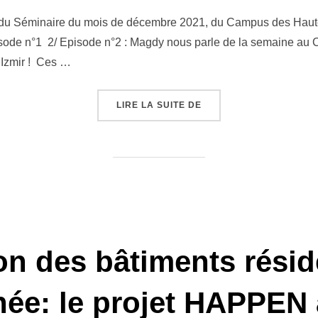
le
 du Séminaire du mois de décembre 2021, du Campus des Hautes
pisode n°1 2/ Episode n°2 : Magdy nous parle de la semaine a
d’Izmir ! Ces …
« NOS AUDITEURS PREN
LIRE LA SUITE DE
n des bâtiments résid
née: le projet HAPPEN a