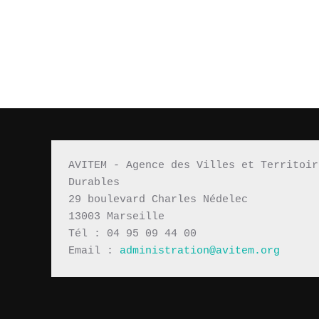
AVITEM - Agence des Villes et Territoir
Durables 
29 boulevard Charles Nédelec 
13003 Marseille
Tél : 04 95 09 44 00
Email : 
administration@avitem.org