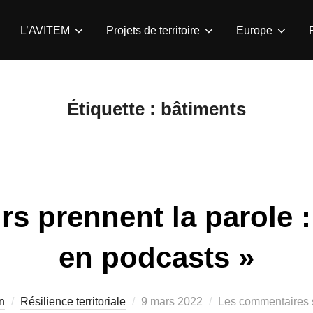
L’AVITEM
Projets de territoire
Europe
Étiquette :
bâtiments
rs prennent la parole 
en podcasts »
Publié
n
Résilience territoriale
9 mars 2022
Les commentaires s