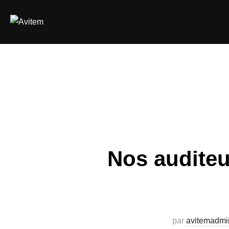
Aller
au
contenu
Nos auditeu
par
avitemadmi