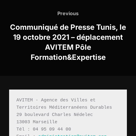
Navigation
de
Previous
Previous
l’article
Communiqué de Presse Tunis, le
19 octobre 2021 – déplacement
AVITEM Pôle
Formation&Expertise
AVITEM - Agence des Villes et 
Territoires Méditerranéens Durables 
29 boulevard Charles Nédelec 
13003 Marseille
Tél : 04 95 09 44 00