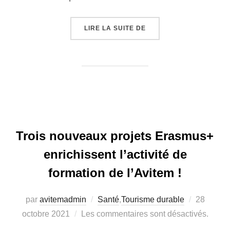
« TOURISME EN MÉDITE
LIRE LA SUITE DE
Trois nouveaux projets Erasmus+
enrichissent l’activité de
formation de l’Avitem !
Publié
par
avitemadmin
Santé
,
Tourisme durable
28
le
octobre 2021
Les commentaires sont désactivés.