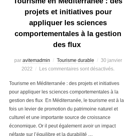
Tourisme en Méditerranée : des
projets et initiatives pour
appliquer les sciences
comportementales à la gestion
des flux
Publié
par
avitemadmin
Tourisme durable
30 janvier
le
2022
Les commentaires sont désactivés.
Tourisme en Méditerranée : des projets et initiatives
pour appliquer les sciences comportementales à la
gestion des flux En Méditerranée, le tourisme est à la
fois un levier de promotion du patrimoine naturel et
culturel et une importante source de croissance
économique. Or il peut également avoir un impact
néfaste sur l’équilibre et la durabilité …