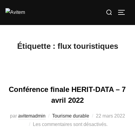
Aller
Rechercher :
au
PERM
contenu
Étiquette :
flux touristiques
Conférence finale HERIT-DATA – 7
avril 2022
Publié
par
avitemadmin
Tourisme durable
22 mars 2022
le
Les commentaires sont désactivés.