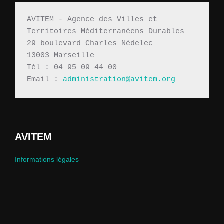
AVITEM - Agence des Villes et 
Territoires Méditerranéens Durables 
29 boulevard Charles Nédelec 
13003 Marseille
Tél : 04 95 09 44 00
Email : 
administration@avitem.org
AVITEM
Informations légales