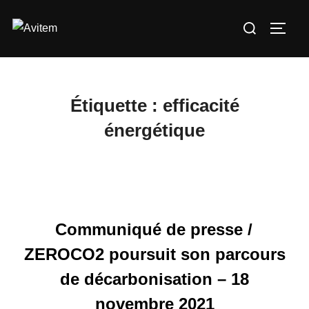
Aller
Rechercher :
au
PERM
contenu
Étiquette :
efficacité
énergétique
Communiqué de presse /
ZEROCO2 poursuit son parcours
de décarbonisation – 18
novembre 2021