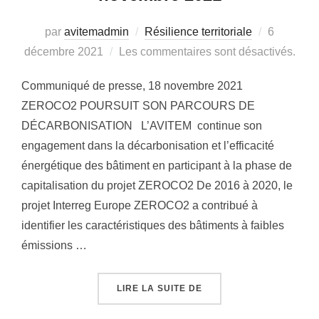
Publié
par
avitemadmin
Résilience territoriale
6
le
décembre 2021
Les commentaires sont désactivés.
Communiqué de presse, 18 novembre 2021
ZEROCO2 POURSUIT SON PARCOURS DE
DÉCARBONISATION L’AVITEM continue son
engagement dans la décarbonisation et l’efficacité
énergétique des bâtiment en participant à la phase de
capitalisation du projet ZEROCO2 De 2016 à 2020, le
projet Interreg Europe ZEROCO2 a contribué à
identifier les caractéristiques des bâtiments à faibles
émissions …
« COMMUNIQUÉ DE PRE
LIRE LA SUITE DE