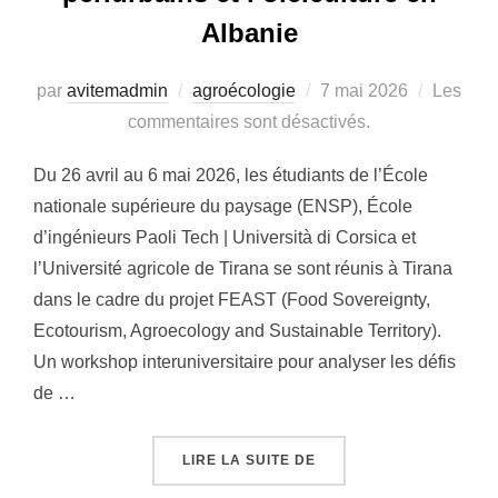
Albanie
Publié
par
avitemadmin
agroécologie
7 mai 2026
Les
le
commentaires sont désactivés.
Du 26 avril au 6 mai 2026, les étudiants de l’École
nationale supérieure du paysage (ENSP), École
d’ingénieurs Paoli Tech | Università di Corsica et
l’Université agricole de Tirana se sont réunis à Tirana
dans le cadre du projet FEAST (Food Sovereignty,
Ecotourism, Agroecology and Sustainable Territory).
Un workshop interuniversitaire pour analyser les défis
de …
« WORKSHOP FEAST À T
LIRE LA SUITE DE