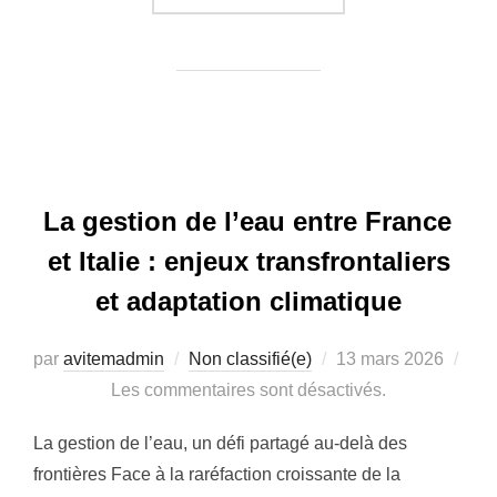
La gestion de l’eau entre France
et Italie : enjeux transfrontaliers
et adaptation climatique
Publié
par
avitemadmin
Non classifié(e)
13 mars 2026
le
Les commentaires sont désactivés.
La gestion de l’eau, un défi partagé au-delà des
frontières Face à la raréfaction croissante de la