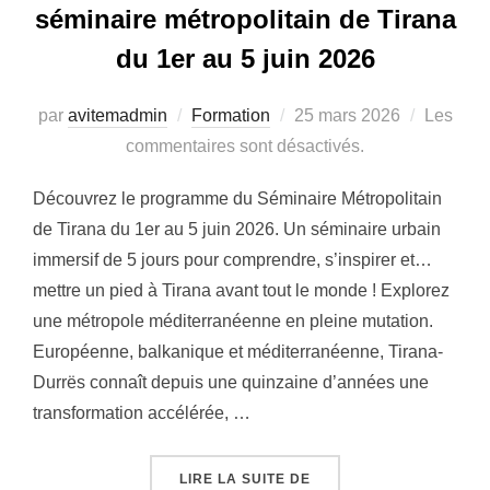
séminaire métropolitain de Tirana
du 1er au 5 juin 2026
Publié
par
avitemadmin
Formation
25 mars 2026
Les
le
commentaires sont désactivés.
Découvrez le programme du Séminaire Métropolitain
de Tirana du 1er au 5 juin 2026. Un séminaire urbain
immersif de 5 jours pour comprendre, s’inspirer et…
mettre un pied à Tirana avant tout le monde ! Explorez
une métropole méditerranéenne en pleine mutation.
Européenne, balkanique et méditerranéenne, Tirana-
Durrës connaît depuis une quinzaine d’années une
transformation accélérée, …
« DÉCOUVREZ LE PROGR
LIRE LA SUITE DE