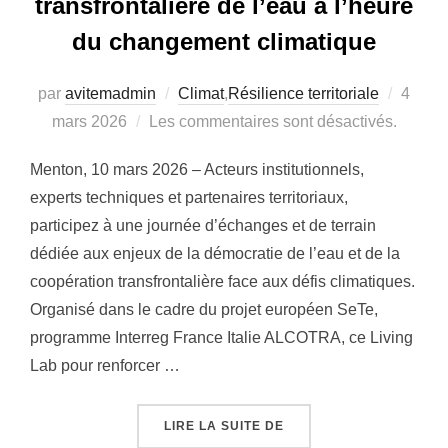
transfrontalière de l’eau à l’heure
du changement climatique
Publié
par
avitemadmin
Climat
,
Résilience territoriale
4
le
mars 2026
Les commentaires sont désactivés.
Menton, 10 mars 2026 – Acteurs institutionnels,
experts techniques et partenaires territoriaux,
participez à une journée d’échanges et de terrain
dédiée aux enjeux de la démocratie de l’eau et de la
coopération transfrontalière face aux défis climatiques.
Organisé dans le cadre du projet européen SeTe,
programme Interreg France Italie ALCOTRA, ce Living
Lab pour renforcer …
« [LIVING LAB] GOUVE
LIRE LA SUITE DE