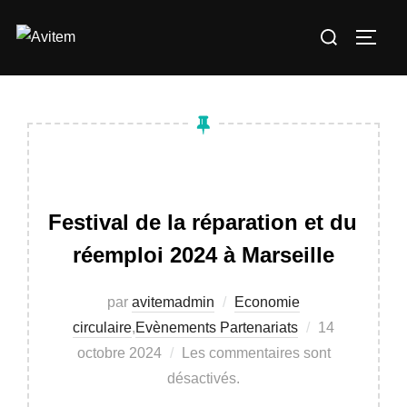
Aller
Rechercher :
au
PERM
contenu
Festival de la réparation et du
réemploi 2024 à Marseille
par
avitemadmin
Economie
Publié
circulaire
,
Evènements Partenariats
14
le
octobre 2024
Les commentaires sont
désactivés.