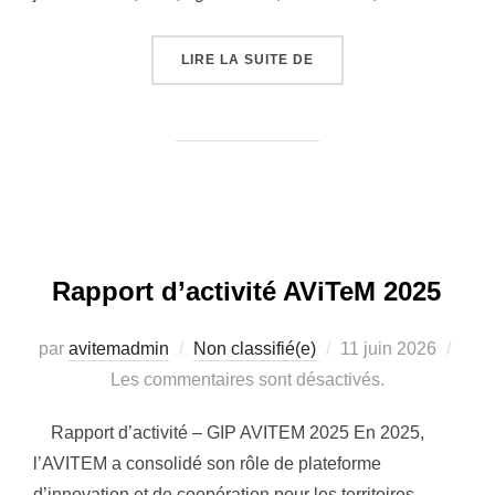
« PROJET FEAST – EN 
LIRE LA SUITE DE
Rapport d’activité AViTeM 2025
Publié
par
avitemadmin
Non classifié(e)
11 juin 2026
le
Les commentaires sont désactivés.
Rapport d’activité – GIP AVITEM 2025 En 2025,
l’AVITEM a consolidé son rôle de plateforme
d’innovation et de coopération pour les territoires