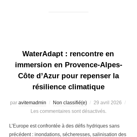
WaterAdapt : rencontre en
immersion en Provence-Alpes-
Côte d’Azur pour repenser la
résilience climatique
Publié
par
avitemadmin
Non classifié(e)
29 avril 2026
le
Les commentaires sont désactivés.
L’Europe est confrontée à des défis hydriques sans
précédent : inondations, sécheresses, salinisation des