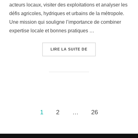
acteurs locaux, visiter des exploitations et analyser les
défis agricoles, hydriques et urbains de la métropole.
Une mission qui souligne l’importance de combiner
expertise locale et bonnes pratiques …
« MISSION À TIRANA :
LIRE LA SUITE DE
Pagination
1
2
…
26
des
publications