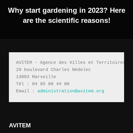
Why start gardening in 2023? Here
are the scientific reasons!
AVITEM - Agence des Villes et Territoires M
29 boulevard Charles Nédelec 
13003 Marseille
Tél : 04 95 09 44 00
Email : 
administration@avitem.org
AVITEM