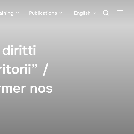
aining
Publications
English
diritti
itorii” /
ormer nos