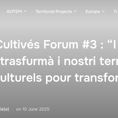
AVITEM
Territorial Projects
Europe
Tr
Cultivés Forum #3 : “I 
trasfurmà i nostri terr
culturels pour transf
ié(e)
on
10 June 2025