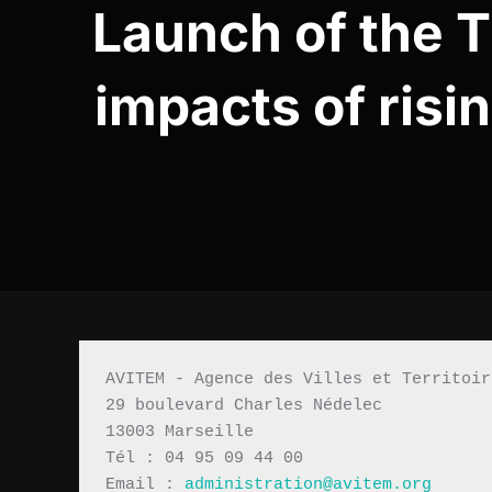
Launch of the T
impacts of risi
AVITEM - Agence des Villes et Territoir
29 boulevard Charles Nédelec 
13003 Marseille
Tél : 04 95 09 44 00
Email : 
administration@avitem.org