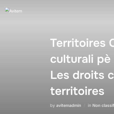
Territoires 
culturali pè 
Les droits 
territoires
by
avitemadmin
in
Non classif