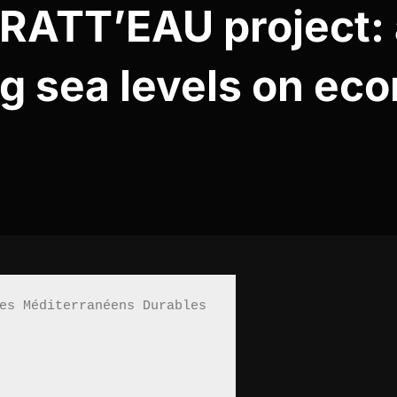
RATT’EAU project: 
ng sea levels on eco
es Méditerranéens Durables 