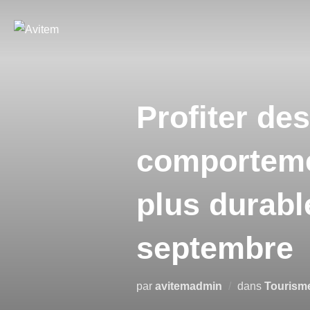
Profiter de
comporteme
plus durabl
septembre
par
avitemadmin
dans
Tourism