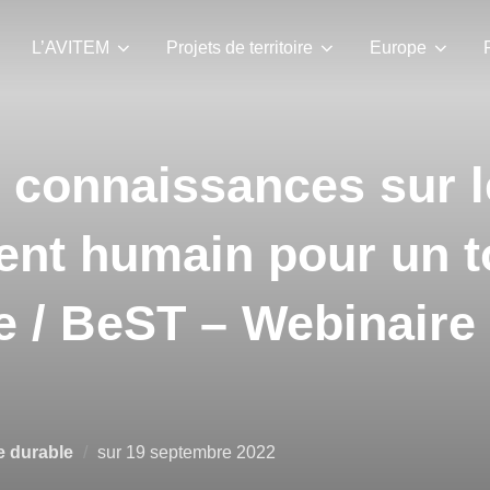
L’AVITEM
Projets de territoire
Europe
s connaissances sur l
nt humain pour un t
e / BeST – Webinaire
e durable
sur
19 septembre 2022