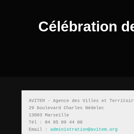
Célébration 
AVITEM - Agence des Villes et Territoir
29 boulevard Charles Nédelec 
13003 Marseille
Tél : 04 95 09 44 00
Email : 
administration@avitem.org