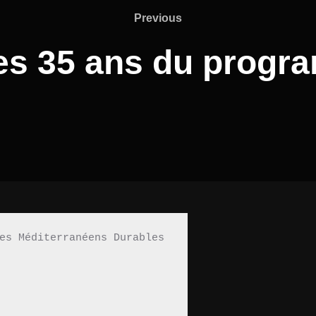
Previous
des 35 ans du prog
es Méditerranéens Durables 