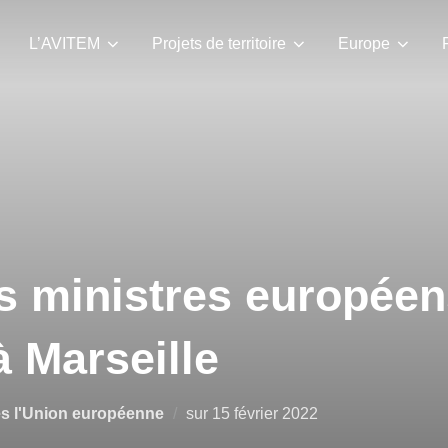
L’AVITEM
Projets de territoire
Europe
s ministres européen
 Marseille
Publié
és l'Union européenne
sur
15 février 2022
le