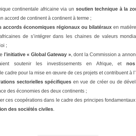
mique continentale africaine via un
soutien technique à la zo
un accord de continent à continent à terme ;
s accords économiques régionaux ou bilatéraux
en matièr
africaines de s’intégrer dans les chaines de valeurs mondia
oi ;
re
l’initiative « Global Gateway »
, dont la Commission a annon
aient soutenir les investissements en Afrique, et
nos
 le cadre pour la mise en œuvre de ces projets et contribuent à l’
ations sectorielles spécifiques
en vue de créer ou de dével
ience des économies des deux continents ;
r ces coopérations dans le cadre des principes fondamentaux
ion des sociétés civiles
.