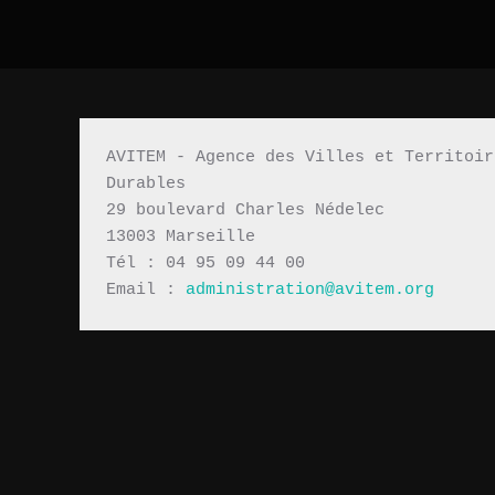
AVITEM - Agence des Villes et Territoir
Durables 
29 boulevard Charles Nédelec 
13003 Marseille
Tél : 04 95 09 44 00
Email : 
administration@avitem.org