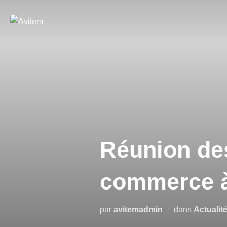
Aller
au
contenu
Réunion de
commerce à
par
avitemadmin
dans
Actualit