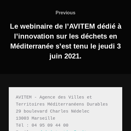
Navigation
de
Previous
Previous
l’article
Le webinaire de l’AVITEM dédié à
l’innovation sur les déchets en
Méditerranée s’est tenu le jeudi 3
juin 2021.
AVITEM - Agence des Villes et 
Territoires Méditerranéens Durables 
29 boulevard Charles Nédelec 
13003 Marseille
Tél : 04 95 09 44 00