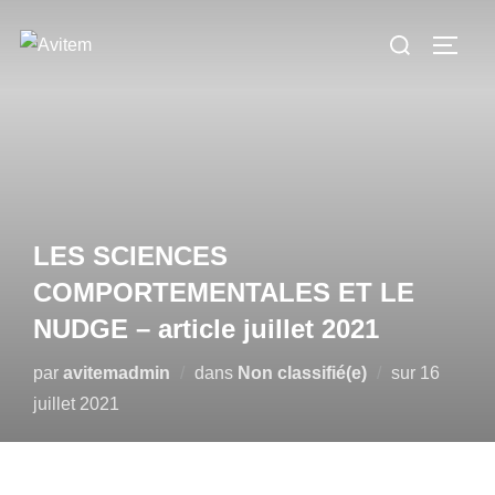
Aller
Rechercher :
au
PERM
contenu
LES SCIENCES
COMPORTEMENTALES ET LE
NUDGE – article juillet 2021
Publié
par
avitemadmin
dans
Non classifié(e)
sur
16
le
juillet 2021