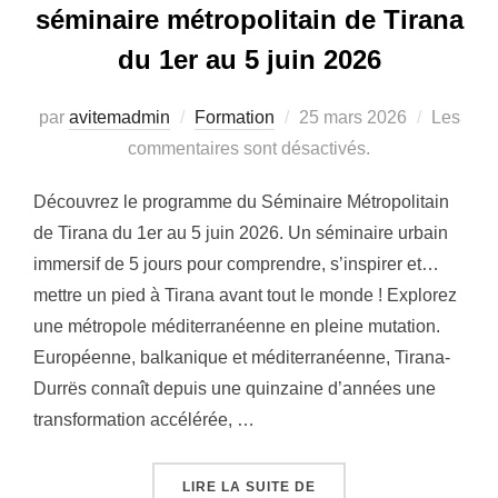
séminaire métropolitain de Tirana
du 1er au 5 juin 2026
Publié
par
avitemadmin
Formation
25 mars 2026
Les
le
commentaires sont désactivés.
Découvrez le programme du Séminaire Métropolitain
de Tirana du 1er au 5 juin 2026. Un séminaire urbain
immersif de 5 jours pour comprendre, s’inspirer et…
mettre un pied à Tirana avant tout le monde ! Explorez
une métropole méditerranéenne en pleine mutation.
Européenne, balkanique et méditerranéenne, Tirana-
Durrës connaît depuis une quinzaine d’années une
transformation accélérée, …
« DÉCOUVREZ LE PROGR
LIRE LA SUITE DE