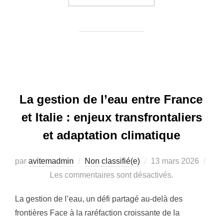
La gestion de l’eau entre France
et Italie : enjeux transfrontaliers
et adaptation climatique
Publié
par
avitemadmin
Non classifié(e)
13 mars 2026
le
Les commentaires sont désactivés.
La gestion de l’eau, un défi partagé au-delà des
frontières Face à la raréfaction croissante de la