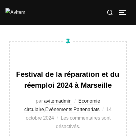
Aller
Rechercher :
au
PERM
contenu
Festival de la réparation et du
réemploi 2024 à Marseille
par
avitemadmin
Economie
Publié
circulaire
,
Evènements Partenariats
14
le
octobre 2024
Les commentaires sont
désactivés.