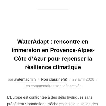
WaterAdapt : rencontre en
immersion en Provence-Alpes-
Côte d’Azur pour repenser la
résilience climatique
Publié
par
avitemadmin
Non classifié(e)
29 avril 2026
le
Les commentaires sont désactivés.
L’Europe est confrontée à des défis hydriques sans
précédent : inondations, sécheresses, salinisation des