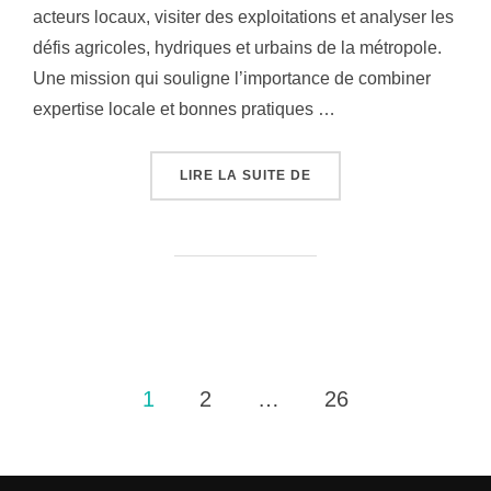
acteurs locaux, visiter des exploitations et analyser les
défis agricoles, hydriques et urbains de la métropole.
Une mission qui souligne l’importance de combiner
expertise locale et bonnes pratiques …
« MISSION À TIRANA :
LIRE LA SUITE DE
Pagination
1
2
…
26
des
publications