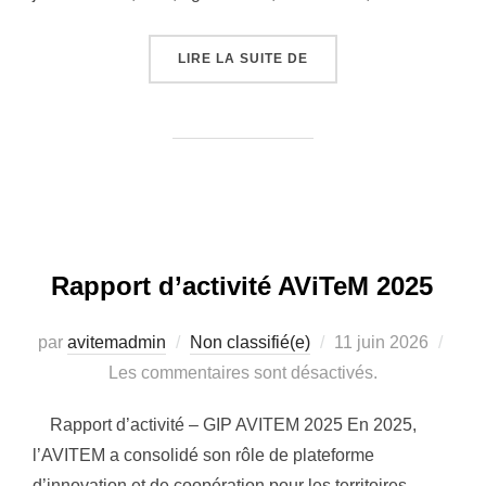
« PROJET FEAST – EN 
LIRE LA SUITE DE
Rapport d’activité AViTeM 2025
Publié
par
avitemadmin
Non classifié(e)
11 juin 2026
le
Les commentaires sont désactivés.
Rapport d’activité – GIP AVITEM 2025 En 2025,
l’AVITEM a consolidé son rôle de plateforme
d’innovation et de coopération pour les territoires