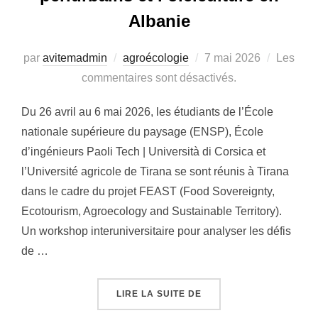
Albanie
Publié
par
avitemadmin
agroécologie
7 mai 2026
Les
le
commentaires sont désactivés.
Du 26 avril au 6 mai 2026, les étudiants de l’École
nationale supérieure du paysage (ENSP), École
d’ingénieurs Paoli Tech | Università di Corsica et
l’Université agricole de Tirana se sont réunis à Tirana
dans le cadre du projet FEAST (Food Sovereignty,
Ecotourism, Agroecology and Sustainable Territory).
Un workshop interuniversitaire pour analyser les défis
de …
« WORKSHOP FEAST À T
LIRE LA SUITE DE