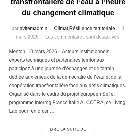
transfrontalière de l’eau à l’heure
du changement climatique
Publié
par
avitemadmin
Climat
,
Résilience territoriale
4
le
mars 2026
Les commentaires sont désactivés.
Menton, 10 mars 2026 – Acteurs institutionnels,
experts techniques et partenaires territoriaux,
participez à une journée d’échanges et de terrain
dédiée aux enjeux de la démocratie de l’eau et de la
coopération transfrontalière face aux défis climatiques.
Organisé dans le cadre du projet européen SeTe,
programme Interreg France Italie ALCOTRA, ce Living
Lab pour renforcer …
« [LIVING LAB] GOUVE
LIRE LA SUITE DE