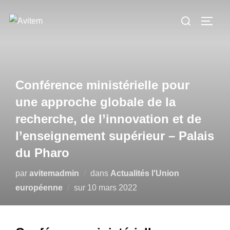
Aller
Rechercher :
au
PERM
contenu
Conférence ministérielle pour
une approche globale de la
recherche, de l’innovation et de
l’enseignement supérieur – Palais
du Pharo
par
avitemadmin
dans
Actualités l'Union
Publié
européenne
sur
10 mars 2022
le