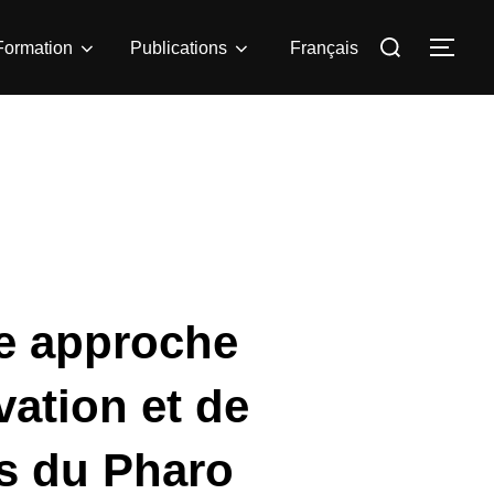
Rechercher :
Formation
Publications
Français
PER
ne approche
vation et de
is du Pharo