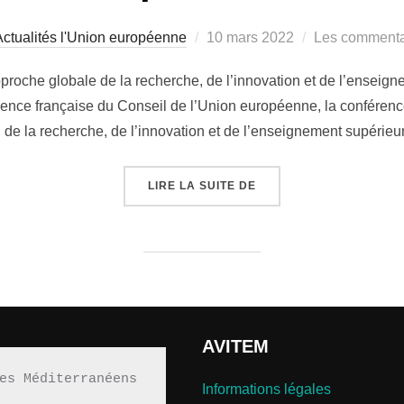
Publié
ctualités l'Union européenne
10 mars 2022
Les commentai
le
proche globale de la recherche, de l’innovation et de l’ensei
dence française du Conseil de l’Union européenne, la conférenc
 de la recherche, de l’innovation et de l’enseignement supérie
« CONFÉRENCE MINISTÉ
LIRE LA SUITE DE
AVITEM
es Méditerranéens 
Informations légales