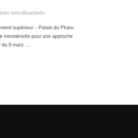
res sont désactivés.
gnement supérieur – Palais du Pharo
e ministérielle pour une approche
ur du 8 mars …
RIELLE POUR UNE APPROCHE GLOBALE DE LA RECHERCHE, DE L’