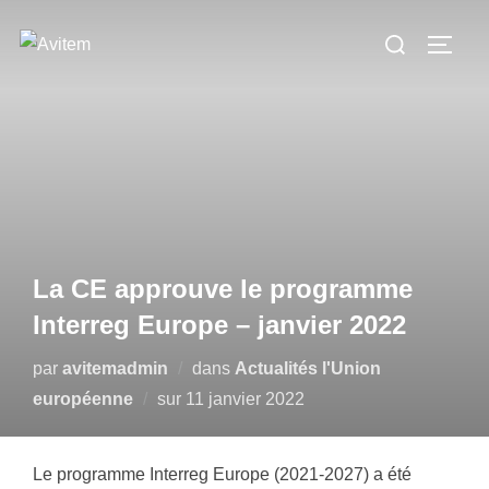
Aller
Rechercher :
au
PERM
contenu
La CE approuve le programme
Interreg Europe – janvier 2022
par
avitemadmin
dans
Actualités l'Union
Publié
européenne
sur
11 janvier 2022
le
Le programme Interreg Europe (2021-2027) a été