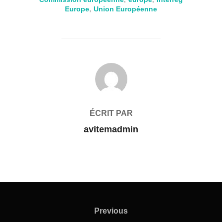
Europe
,
Union Européenne
AUTEUR DE LA PUBLICATION
ÉCRIT PAR
avitemadmin
Navigation
de
Previous
Previous