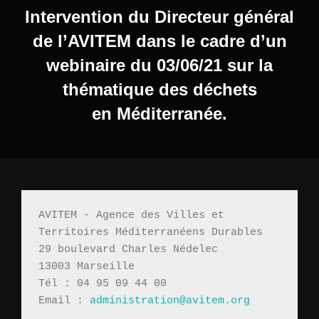
l’article
Intervention du Directeur général
de l’AVITEM dans le cadre d’un
webinaire du 03/06/21 sur la
thématique des déchets
en Méditerranée.
AVITEM - Agence des Villes et 
Territoires Méditerranéens Durables 
29 boulevard Charles Nédelec 
13003 Marseille
Tél : 04 95 09 44 00
Email : 
administration@avitem.org