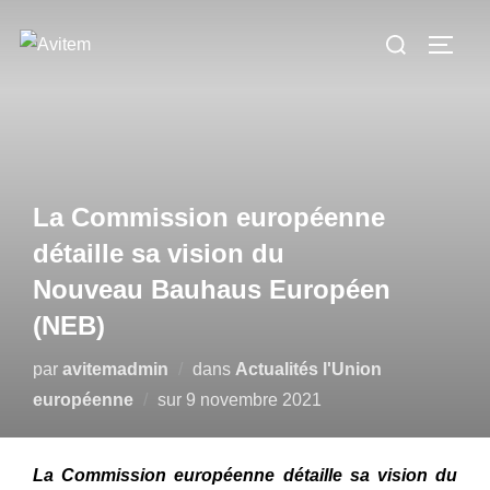
Aller
Rechercher :
au
PERM
contenu
La Commission européenne
détaille sa vision du
Nouveau Bauhaus Européen
(NEB)
par
avitemadmin
dans
Actualités l'Union
Publié
européenne
sur
9 novembre 2021
le
La Commission européenne détaille sa vision du