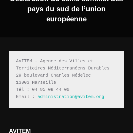
pays du sud de l’union
européenne
AVITEM - Agence des Villes et 
Territoires Méditerranéens Durables 
29 boulevard Charles Nédelec 
13003 Marseille
Tél : 04 95 09 44 00
Email : 
administration@avitem.org
AVITEM