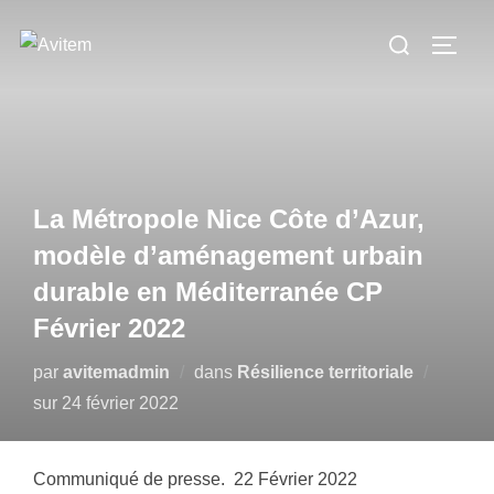
Aller
Rechercher :
au
PERM
contenu
La Métropole Nice Côte d’Azur,
modèle d’aménagement urbain
durable en Méditerranée CP
Février 2022
par
avitemadmin
dans
Résilience territoriale
Publié
sur
24 février 2022
le
Communiqué de presse. 22 Février 2022