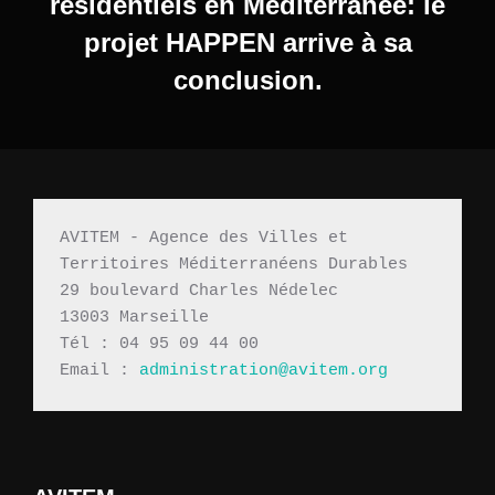
résidentiels en Méditerranée: le
projet HAPPEN arrive à sa
conclusion.
AVITEM - Agence des Villes et 
Territoires Méditerranéens Durables 
29 boulevard Charles Nédelec 
13003 Marseille
Tél : 04 95 09 44 00
Email : 
administration@avitem.org