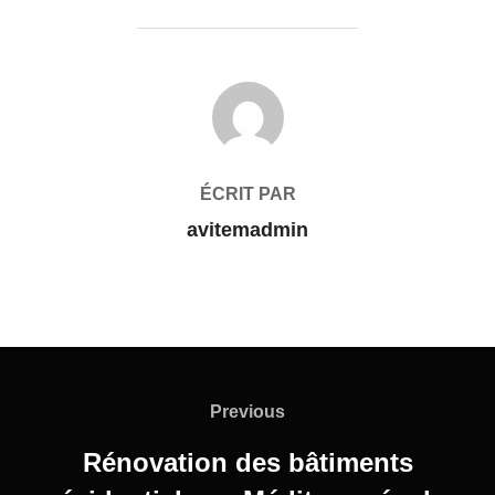
AUTEUR DE LA PUBLICATION
ÉCRIT PAR
avitemadmin
Navigation
de
Previous
Previous
l’article
Rénovation des bâtiments