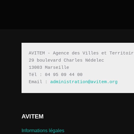
AVITEM - Agence des Villes et Territoir
29 boulevard Charles Nédelec 
13003 Marseille
Tél : 04 95 09 44 00
Email : 
administration@avitem.org
AVITEM
Informations légales