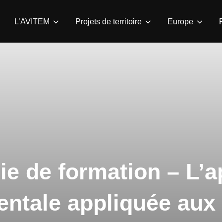
L’AVITEM
Projets de territoire
Europe
e de formation – L’
ntale appliquée aux 