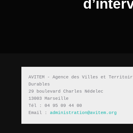
d’inte
AVITEM - Agence des Villes et Territoir
Durables 
29 boulevard Charles Nédelec 
13003 Marseille
Tél : 04 95 09 44 00
Email : 
administration@avitem.org