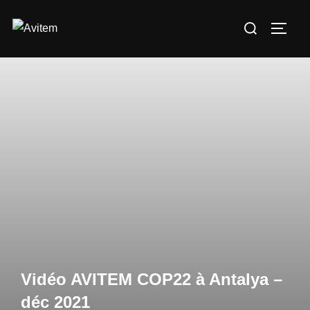
Vidéo AVITEM COP22 à Antalya –
déc 2021