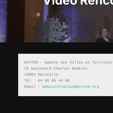
Vidéo Renco
AVITEM - Agence des Villes et Territoir
29 boulevard Charles Nédelec 
13003 Marseille
Tél : 04 95 09 44 00
Email : 
administration@avitem.org