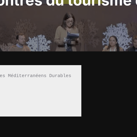
ntres du tourisme
es Méditerranéens Durables 