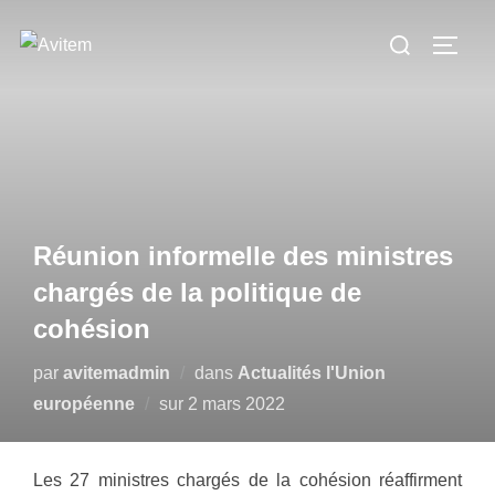
Aller
Rechercher :
au
PERM
contenu
Réunion informelle des ministres
chargés de la politique de
cohésion
par
avitemadmin
dans
Actualités l'Union
Publié
européenne
sur
2 mars 2022
le
Les 27 ministres chargés de la cohésion réaffirment