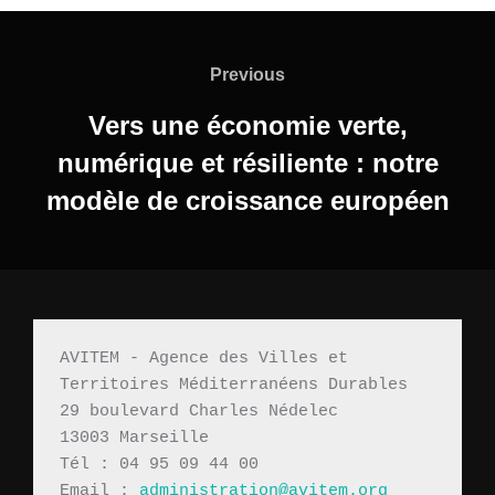
Navigation
de
Previous
Previous
l’article
Vers une économie verte,
numérique et résiliente : notre
modèle de croissance européen
AVITEM - Agence des Villes et 
Territoires Méditerranéens Durables 
29 boulevard Charles Nédelec 
13003 Marseille
Tél : 04 95 09 44 00
Email : 
administration@avitem.org