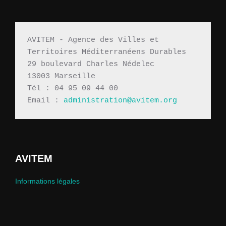
AVITEM - Agence des Villes et 
Territoires Méditerranéens Durables 
29 boulevard Charles Nédelec 
13003 Marseille
Tél : 04 95 09 44 00
Email : 
administration@avitem.org
AVITEM
Informations légales