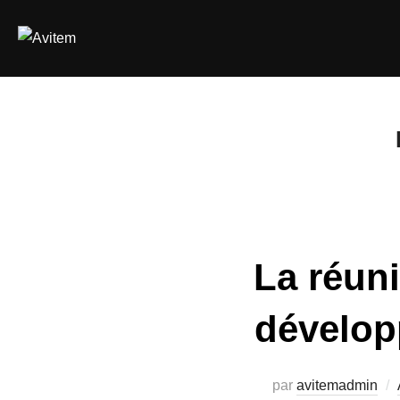
Aller
au
contenu
La réuni
dévelop
par
avitemadmin