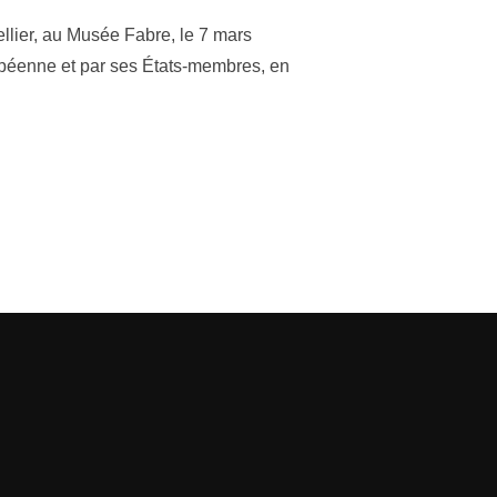
llier, au Musée Fabre, le 7 mars
ropéenne et par ses États-membres, en
LLE DES MINISTRES DU DÉVELOPPEMENT DE L’UNION EUROPÉEN