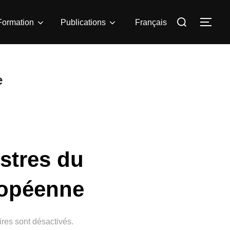
Rechercher :
Formation
Publications
Français
PER
e
stres du
ropéenne
res sont désactivés.