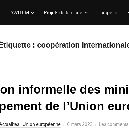
L’AVITEM
Projets de territoire
Europe
Étiquette :
coopération international
on informelle des mini
pement de l’Union eu
Publié
Actualités l'Union européenne
6 mars 2022
Les commentai