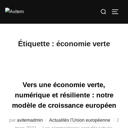
Aller
Rechercher :
au
PERM
contenu
Étiquette :
économie verte
Vers une économie verte,
numérique et résiliente : notre
modèle de croissance européen
Publi
par
avitemadmin
Actualités l'Union européenne
2
le