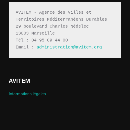
AVITEM - Agence des Villes et 
Territoires Méditerranéens Durables 
29 boulevard Charles Nédelec 
13003 Marseille
Tél : 04 95 09 44 00
Email : 
administration@avitem.org
AVITEM
Informations légales