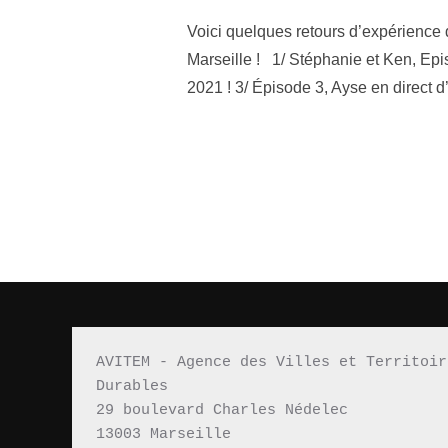
Voici quelques retours d’expérience
Marseille ! 1/ Stéphanie et Ken, E
2021 ! 3/ Épisode 3, Ayse en direct 
AVITEM - Agence des Villes et Territoir
Durables 
29 boulevard Charles Nédelec 
13003 Marseille