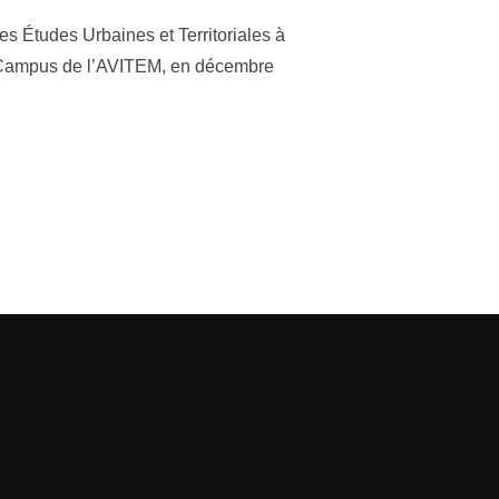
 Études Urbaines et Territoriales à
u Campus de l’AVITEM, en décembre
NENT LA PAROLE : « L’AVITEM EN PODCASTS » »