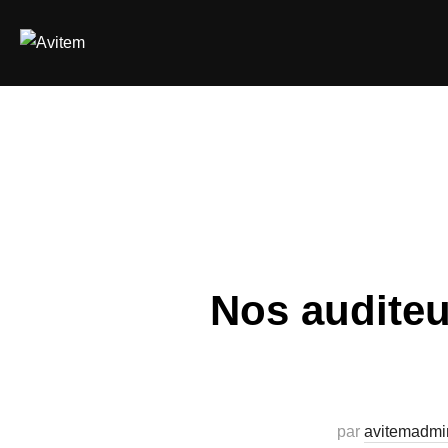
Aller
au
contenu
Nos auditeu
par
avitemadmi