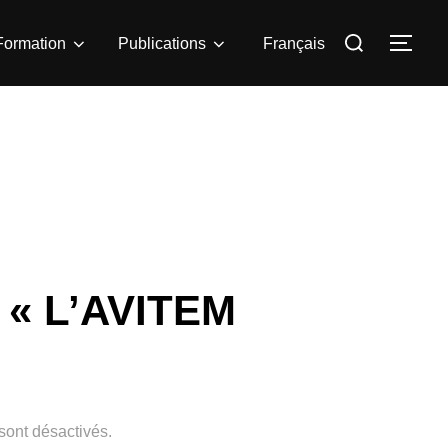
Rechercher :
Formation
Publications
Français
PER
: « L’AVITEM
ont désactivés.