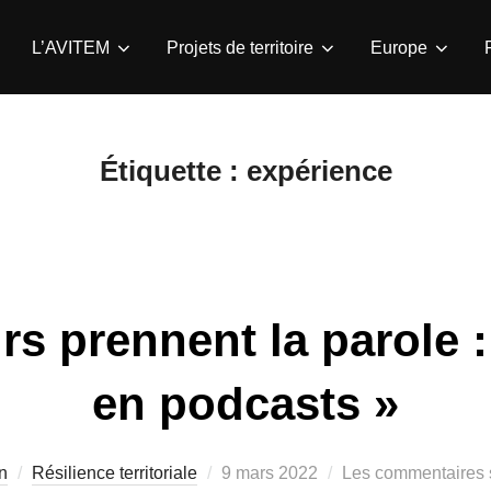
L’AVITEM
Projets de territoire
Europe
Étiquette :
expérience
rs prennent la parole 
en podcasts »
Publié
n
Résilience territoriale
9 mars 2022
Les commentaires s