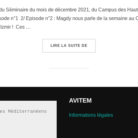
le
 du Séminaire du mois de décembre 2021, du Campus des Hautes
pisode n°1 2/ Episode n°2 : Magdy nous parle de la semaine a
d’Izmir ! Ces …
« NOS AUDITEURS PREN
LIRE LA SUITE DE
AVITEM
es Méditerranéens 
Informations légales