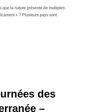
s que la nature présente de multiples
édicament » ? Plusieurs pays sont
 UN ATOUT SANTÉ POUR TOUS ? RENDEZ-VOUS LE 10 MAI 2022, À 
ournées des
erranée –