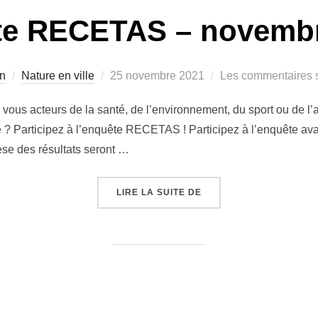
te RECETAS – novembr
Publié
n
Nature en ville
25 novembre 2021
Les commentaires s
le
 vous acteurs de la santé, de l’environnement, du sport ou de l’a
re ? Participez à l’enquête RECETAS ! Participez à l’enquête av
hèse des résultats seront …
« ENQUÊTE RECETAS – 
LIRE LA SUITE DE