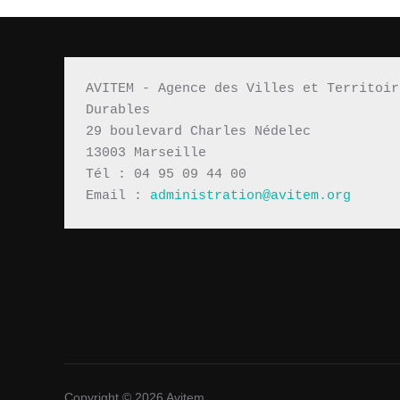
publications
AVITEM - Agence des Villes et Territoir
Durables 
29 boulevard Charles Nédelec 
13003 Marseille
Tél : 04 95 09 44 00
Email : 
administration@avitem.org
Copyright © 2026 Avitem