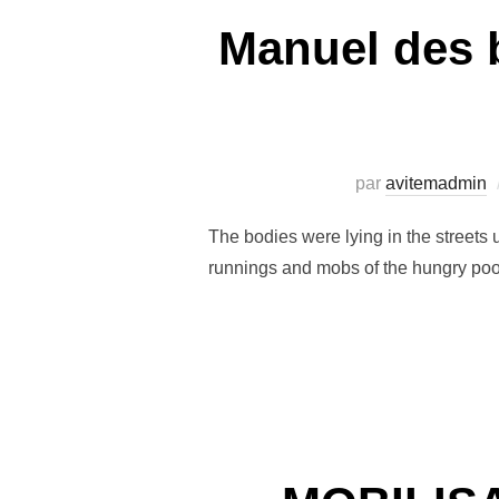
Manuel des b
par
avitemadmin
The bodies were lying in the streets 
runnings and mobs of the hungry poor