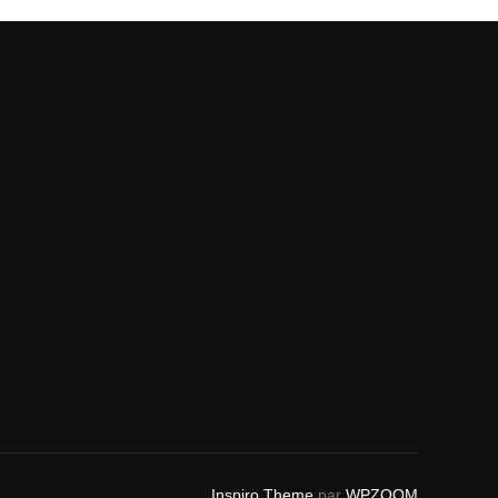
Inspiro Theme
par
WPZOOM