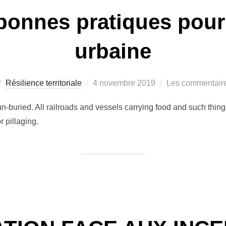
onnes pratiques pour 
urbaine
Publié
Résilience territoriale
4 novembre 2019
Les commentaire
le
un-buried. All railroads and vessels carrying food and such thing
 pillaging.