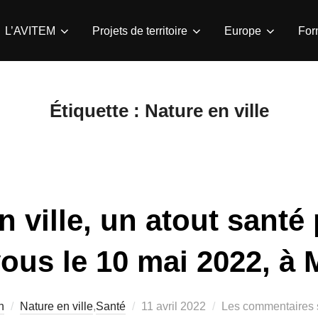
L’AVITEM
Projets de territoire
Europe
For
Étiquette :
Nature en ville
n ville, un atout santé
us le 10 mai 2022, à M
Publié
n
Nature en ville
,
Santé
11 avril 2022
Les commentaires s