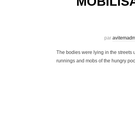
MOBILIS
par
avitemadm
The bodies were lying in the streets 
runnings and mobs of the hungry poor
Pagination
des