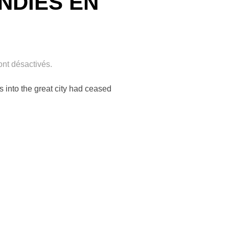
NDIES EN
nt désactivés.
s into the great city had ceased