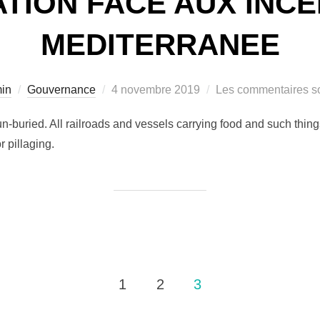
ATION FACE AUX INCE
MEDITERRANEE
Publié
in
Gouvernance
4 novembre 2019
Les commentaires so
le
un-buried. All railroads and vessels carrying food and such thing
 pillaging.
1
2
3