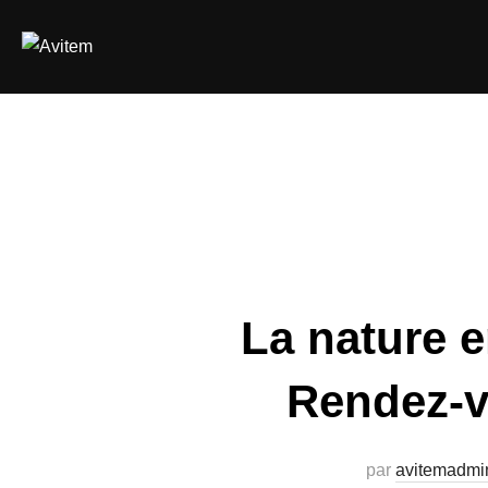
Aller
au
contenu
La nature e
Rendez-vo
par
avitemadmi