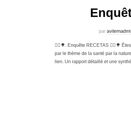
Enquê
par
avitemadmi
👩‍⚕️🌳. Enquête RECETAS 👩‍⚕️🌳 Êtes
par le thème de la santé par la natu
lien. Un rapport détaillé et une synt