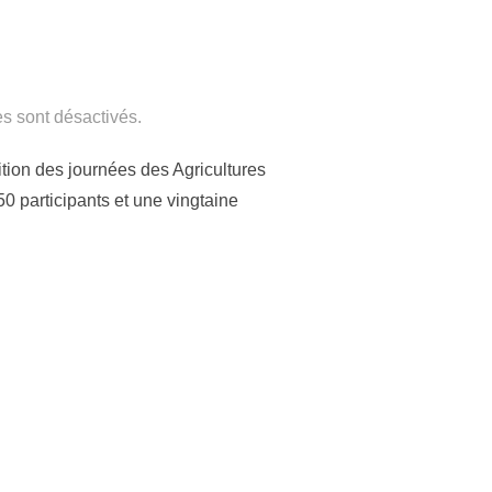
s sont désactivés.
tion des journées des Agricultures
0 participants et une vingtaine
 ÉDITION DES JOURNÉES DES AGRICULTURES URBAINES EN MÉD