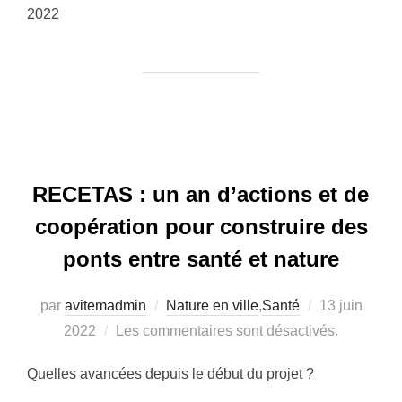
2022
RECETAS : un an d’actions et de
coopération pour construire des
ponts entre santé et nature
par
avitemadmin
Nature en ville
,
Santé
Publié
13 juin
2022
Les commentaires sont désactivés.
le
Quelles avancées depuis le début du projet ?