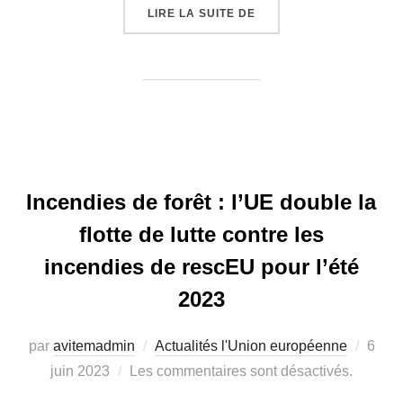
LIRE LA SUITE DE
« AGIR ENSEMBLE POUR
Incendies de forêt : l’UE double la
flotte de lutte contre les
incendies de rescEU pour l’été
2023
par
avitemadmin
Actualités l'Union européenne
Publi
6
juin 2023
Les commentaires sont désactivés.
le