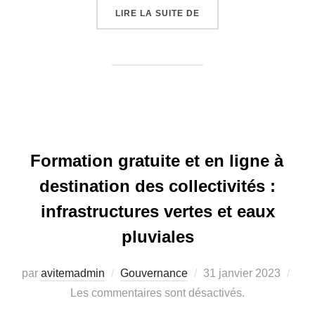
LIRE LA SUITE DE
« INCENDIES DE FORÊT 
Formation gratuite et en ligne à
destination des collectivités :
infrastructures vertes et eaux
pluviales
par
avitemadmin
Gouvernance
Publié
31 janvier 2023
Les commentaires sont désactivés.
le