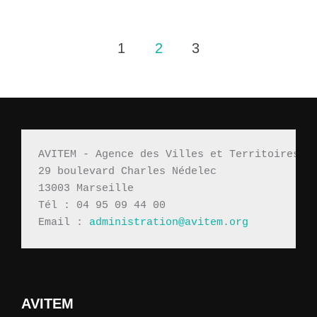
1
2
3
Pagination
des
publications
AVITEM - Agence des Villes et Territoires M
29 boulevard Charles Nédelec 
13003 Marseille
Tél : 04 95 09 44 00
Email : 
administration@avitem.org
AVITEM