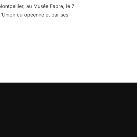
ontpellier, au Musée Fabre, le 7
 l’Union européenne et par ses
LLE DES MINISTRES DU DÉVELOPPEMENT DE L’UNION EUROPÉENN