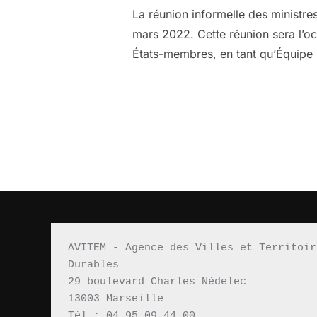
La réunion informelle des ministr
mars 2022. Cette réunion sera l’oc
États-membres, en tant qu’Équipe E
AVITEM - Agence des Villes et Territoir
Durables 
29 boulevard Charles Nédelec 
13003 Marseille
Tél : 04 95 09 44 00