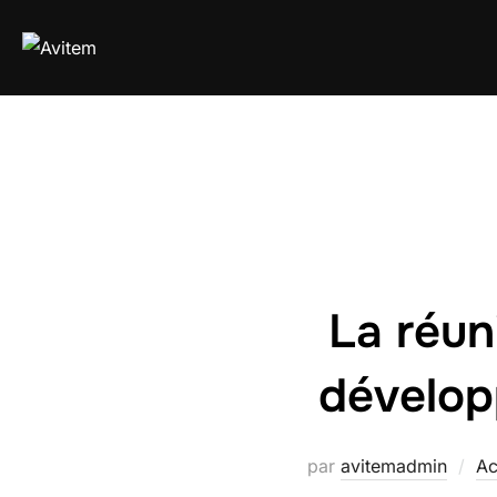
Aller
au
contenu
La réun
dévelop
par
avitemadmin
Ac