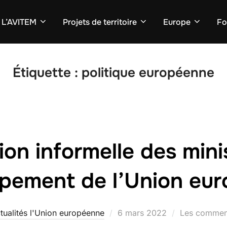
L’AVITEM
Projets de territoire
Europe
Fo
Étiquette :
politique européenne
ion informelle des mini
pement de l’Union eu
Publié
tualités l'Union européenne
6 mars 2022
Les comment
le