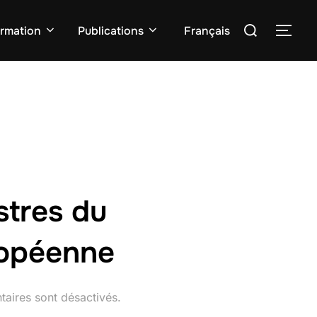
Rechercher :
rmation
Publications
Français
PER
stres du
ropéenne
aires sont désactivés.