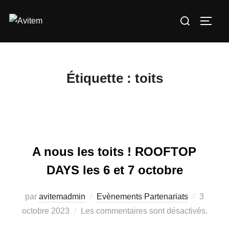
Aller
Rechercher :
au
PERM
contenu
Étiquette :
toits
A nous les toits ! ROOFTOP
DAYS les 6 et 7 octobre
par
avitemadmin
Evènements Partenariats
Publié
3
octobre 2023
Les commentaires sont désactivés.
le