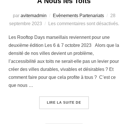
À Nous les Toits
par
avitemadmin
Evènements Partenariats
Publié
28
septembre 2023
Les commentaires sont désactivés.
le
Les Rooftop Days marseillais reviennent pour une
deuxième édition Les 6 & 7 octobre 2023 Alors que la
densité de nos villes devient un problème,
l’accessibilité aux toits ne serait-elle pas un levier pour
créer des villes durables, vivables et désirables ? Et
comment faire pour que cela profite à tous ? C’est ce
que nous …
LIRE LA SUITE DE
« À NOUS LES TOITS »