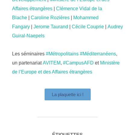
Affaires étrangères
|
Clémence Vidal de la
Blache
|
Caroline Rozières
|
Mohammed
Fangary
|
Jerome Taurand
|
Cécile Couprie
|
Audrey
Guiral-Naepels
Les séminaires
#Métropolitains
#Méditerranéens
,
un partenariat
AVITEM
,
#CampusAFD
et
Ministère
de l’Europe et des Affaires étrangères
La plaquette ici !
ÉTIQUETTES