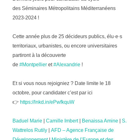
des Séminaires Métropolitains Méditerranéens
2023-2024 !
Cette année plus de 25 décideurs publics, élu·e·s
territoriaux, urbanistes, ou encore universitaires
partiront à la découverte
de
#Montpellier
et
#Alexandrie
!
Et si vous nous rejoigniez ? Date limite le 18
octobre, pour candidater c’est par ici
👉
https://lnkd.in/ePwfkquW
Baduel Marie
|
Camille Imbert
|
Benaissa Amine
|
S.
Wattrelos Rutily
|
AFD – Agence Française de
Développement
|
Ministère de l’Europe et des