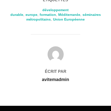
développement
durable
,
europe
,
formation
,
Méditerranée
,
séminaires
métropolitains
,
Union Européenne
AUTEUR DE LA PUBLICATION
ÉCRIT PAR
avitemadmin