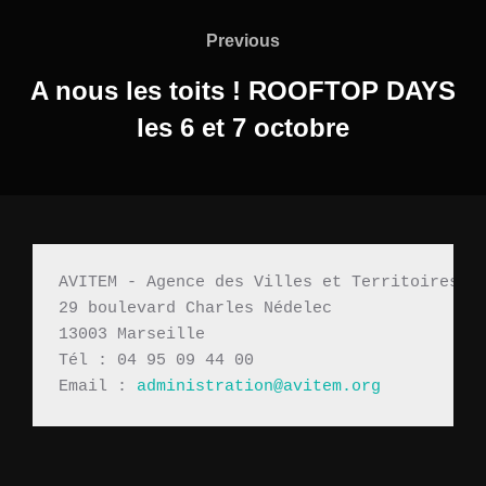
Previous
A nous les toits ! ROOFTOP DAYS
les 6 et 7 octobre
AVITEM - Agence des Villes et Territoires M
29 boulevard Charles Nédelec 
13003 Marseille
Tél : 04 95 09 44 00
Email : 
administration@avitem.org