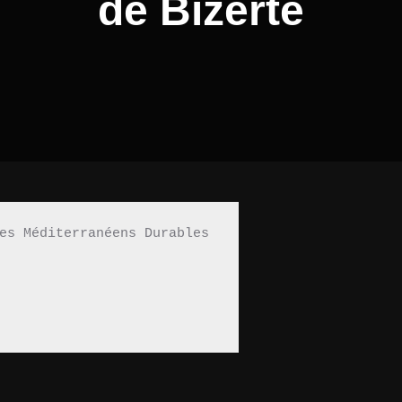
de Bizerte
es Méditerranéens Durables 