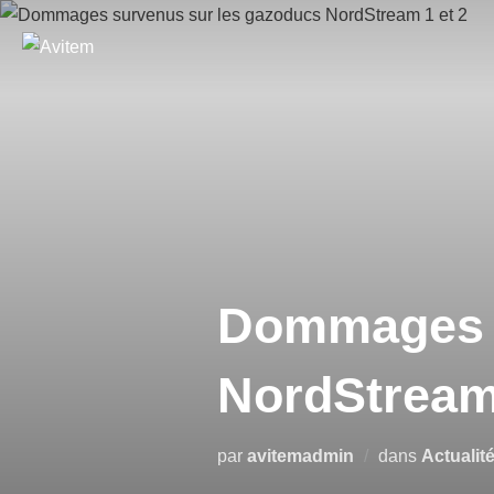
Dommages s
NordStream 
par
avitemadmin
dans
Actualit