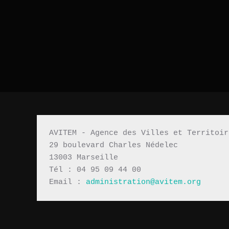
AVITEM - Agence des Villes et Territoir
29 boulevard Charles Nédelec 
13003 Marseille
Tél : 04 95 09 44 00
Email : 
administration@avitem.org