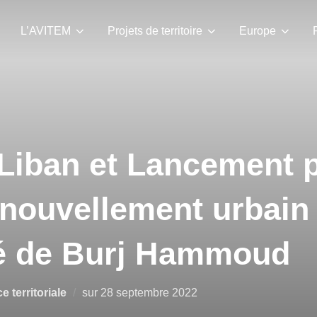
L’AVITEM
Projets de territoire
Europe
 Liban et Lancement 
enouvellement urbain 
té de Burj Hammoud
e territoriale
sur
28 septembre 2022