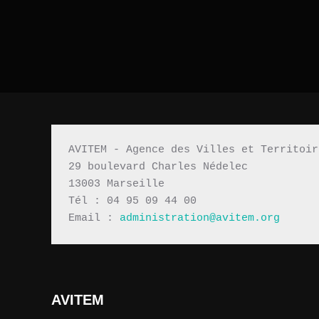
AVITEM - Agence des Villes et Territoir
29 boulevard Charles Nédelec 
13003 Marseille
Tél : 04 95 09 44 00
Email : 
administration@avitem.org
AVITEM