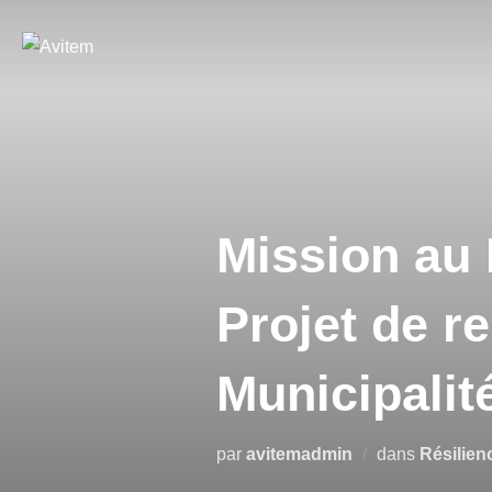
Mission au
Projet de r
Municipali
par
avitemadmin
dans
Résilienc