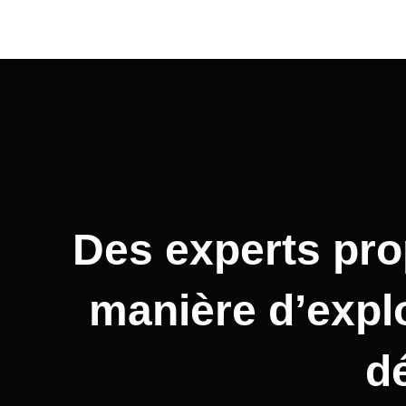
Des experts pr
manière d’explo
d