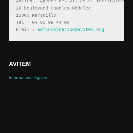
AVITEM - Agence des Villes et Territoires M
29 boulevard Charles Nédelec 
13003 Marseille
Tél : 04 95 09 44 00
Email : 
administration@avitem.org
AVITEM
Informations légales