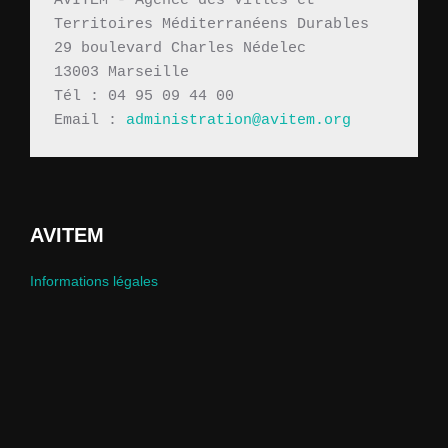
AVITEM - Agence des Villes et 
Territoires Méditerranéens Durables 
29 boulevard Charles Nédelec 
13003 Marseille
Tél : 04 95 09 44 00
Email : 
administration@avitem.org
AVITEM
Informations légales