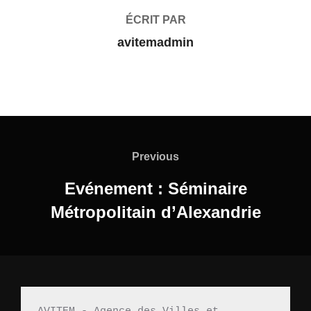
ÉCRIT PAR
avitemadmin
Navigation
de
Previous
Previous
l’article
Evénement : Séminaire
Métropolitain d’Alexandrie