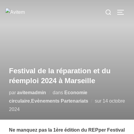
Aller
Rechercher :
au
PERM
contenu
Festival de la réparation et du
réemploi 2024 à Marseille
par
avitemadmin
dans
Economie
Publié
circulaire
,
Evènements Partenariats
sur
14 octobre
le
2024
Ne manquez pas la 1ère édition du REPper Festival