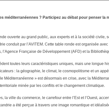
es méditerranéennes ? Participez au débat pour penser la m
e ouverte au grand public, aux experts et à la société civile, s
rie conduit par l’AVITEM. Cette table ronde est organisée avec 
es, l’Agence Française de Développement (AFD) et la Bibliothèq
ent toutes leurs caractéristiques uniques, mais une longue hist
cateurs : la géographie, le climat, le cosmopolitisme et un appét
le Méditerranéenne » est désormais en crise, avec la Méditer
territoriale minée par les conflits et le changement climatique.
es, la ville du commerce, le carrefour entre l’Est et l’Ouest, acc
ndrie a été perçue à travers une image romantique et idéalisée,