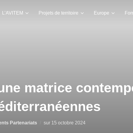
L’AVITEM
Projets de territoire
Europe
For
 une matrice contemp
méditerranéennes
nts Partenariats
sur
15 octobre 2024