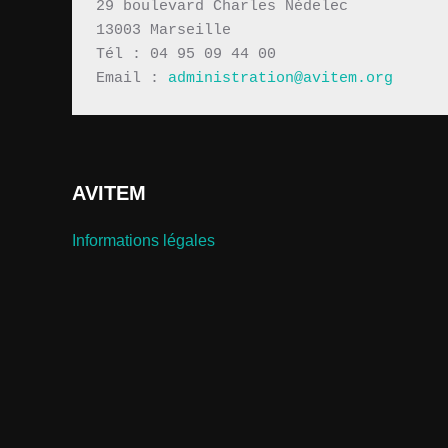
29 boulevard Charles Nédelec 
13003 Marseille
Tél : 04 95 09 44 00
Email : 
administration@avitem.org
AVITEM
Informations légales