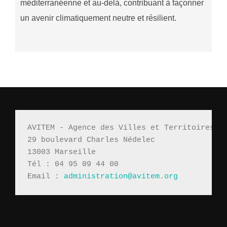
méditerranéenne et au-delà, contribuant à façonner
un avenir climatiquement neutre et résilient.
AVITEM - Agence des Villes et Territoires M
29 boulevard Charles Nédelec 
13003 Marseille
Tél : 04 95 09 44 00
Email : 
administration@avitem.org