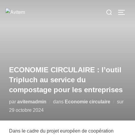
Aller
Rechercher :
au
PERM
contenu
ECONOMIE CIRCULAIRE : l’outil
Tripluch au service du
compostage pour les entreprises
Publi
par
avitemadmin
dans
Economie circulaire
sur
le
29 octobre 2024
Dans le cadre du projet européen de coopération