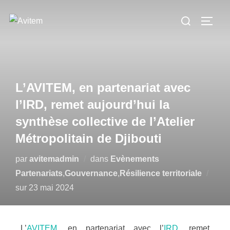
L’AVITEM, en partenariat avec
l’IRD, remet aujourd’hui la
synthèse collective de l’Atelier
Métropolitain de Djibouti
par
avitemadmin
dans
Evènements
Partenariats
,
Gouvernance
,
Résilience territoriale
sur
23 mai 2024
L’
AVITEM
, en partenariat avec l’
IRD
, remet