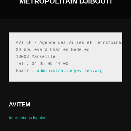
METROPOLITAIN DJIBOUTI
AVITEM - Agence des Villes et Territoires M
29 boulevard Charles Nédelec 
13003 Marseille
Tél : 04 95 09 44 00
Email : 
administration@avitem.org
AVITEM
Informations légales