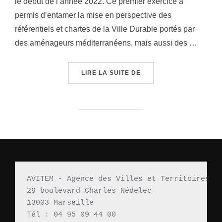
le début de l’année 2022. Ce premier exercice a
permis d’entamer la mise en perspective des
référentiels et chartes de la Ville Durable portés par
des aménageurs méditerranéens, mais aussi des …
LIRE LA SUITE DE
« WEBINAIRE « REGAR
AVITEM - Agence des Villes et Territoires M
29 boulevard Charles Nédelec 
13003 Marseille
Tél : 04 95 09 44 00