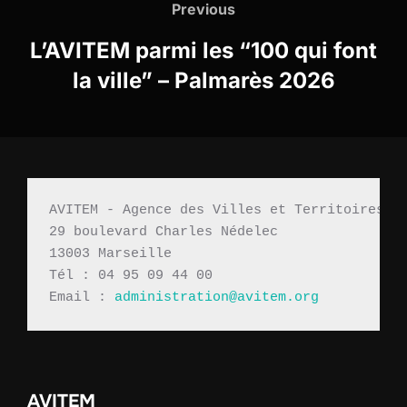
Previous
L’AVITEM parmi les “100 qui font
la ville” – Palmarès 2026
AVITEM - Agence des Villes et Territoires M
29 boulevard Charles Nédelec 
13003 Marseille
Tél : 04 95 09 44 00
Email : 
administration@avitem.org
AVITEM